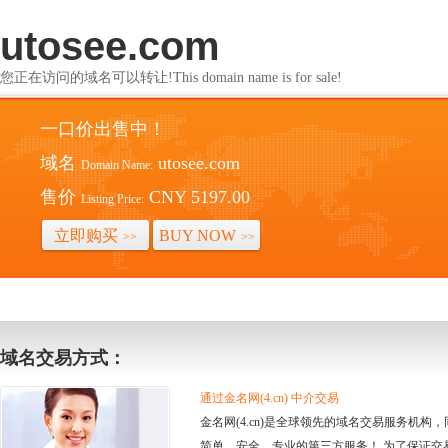
utosee.com
您正在访问的域名可以转让!This domain name is for sale!
一口价出售中！
域名
utosee.com
Domain Name:
售价
CNY 5197.00
Listing Price:
立即购买
BUY NOW
>>
>>
域名交易方式：
通过金名网(4.cn) 中介交易
金名网(4.cn)是全球领先的域名交易服务机
简单、安全、专业的第三方服务！ 为了保证交