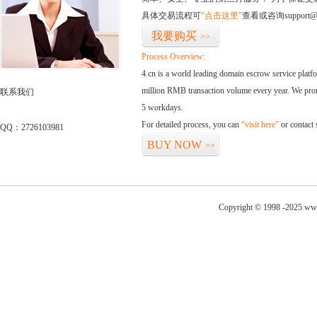
具体交易流程可
“点击这里”
查看或咨询support@
我要购买
>>
Process Overview:
4.cn is a world leading domain escrow service plat
million RMB transaction volume every year. We promi
联系我们
5 workdays.
For detailed process, you can
“visit here”
or contact
QQ：2726103981
BUY NOW
>>
Copyright © 1998 -2025 www